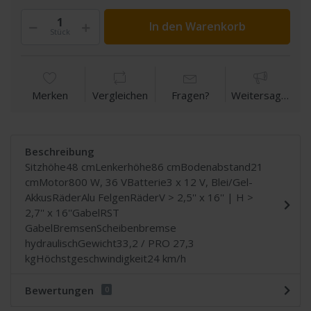
In den Warenkorb
Stück
Merken
Vergleichen
Fragen?
Weitersagen
Beschreibung
Sitzhöhe48 cmLenkerhöhe86 cmBodenabstand21
cmMotor800 W, 36 VBatterie3 x 12 V, Blei/Gel-
AkkusRäderAlu FelgenRäderV > 2,5'' x 16'' | H >
2,7'' x 16''GabelRST
GabelBremsenScheibenbremse
hydraulischGewicht33,2 / PRO 27,3
kgHöchstgeschwindigkeit24 km/h
Bewertungen
0