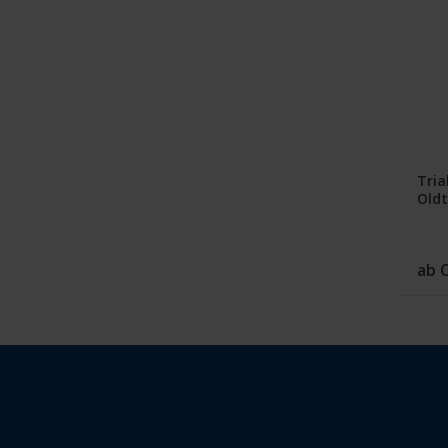
Tria
Oldt
Tub
ab 