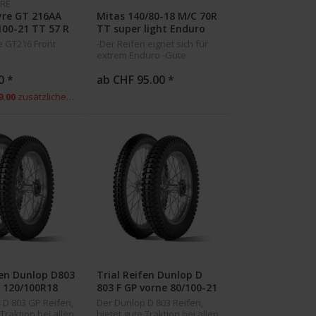
RE
yre GT 216AA
Mitas 140/80-18 M/C 70R
100-21 TT 57 R
TT super light Enduro
Reifen (FIM)
 GT216 Front
-Der Reifen eignet sich für
extrem Enduro -Gute
Haftung beim befahren von
Felsigem und hartem
0 *
ab CHF 95.00 *
Untergrund -Auch gute
9.00
zusätzlicher Versandgebühr
Haftung bei weicherem
Untergrund -Die...
fen Dunlop D803
Trial Reifen Dunlop D
 120/100R18
803 F GP vorne 80/100-21
Tube Type
 D 803 GP Reifen,
Der Dunlop D 803 Reifen,
 Traktion bei allen
bietet gute Traktion bei allen