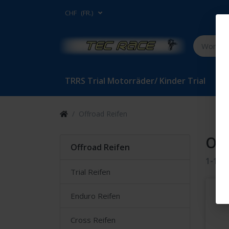
CHF
(FR.)
TRRS Trial Motorräder/ Kinder Trial
Bet
Offroad Reifen
Off
Offroad Reifen
1-14
v
Trial Reifen
Enduro Reifen
Cross Reifen