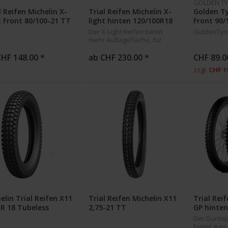
GOLDEN TY
l Reifen Michelin X-
Trial Reifen Michelin X-
Golden T
t Front 80/100-21 TT
light hinten 120/100R18
Front 90/
Tubeless
Der X-Light Reifen bietet
GoldenTyre
mehr Auflagefläche, für
Fahrer die Wettkampf
fahren.
CHF 148.00 *
ab CHF 230.00 *
CHF 89.0
zzgl.
CHF 1
elin Trial Reifen X11
Trial Reifen Michelin X11
Trial Rei
 R 18 Tubeless
2,75-21 TT
GP hinten
Tubeless
Der Dunlop
bietet gute