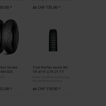
en.
Untergründen.
93.00 *
ab CHF 135.00 *
ilot Street
Trial Reifen vorne IRC
7 M/C62S
TR-011F 2,75-21 TT
hinten
fen
Keine Strassenzulassung,
nur im Renneinsätze
52.00 *
ab CHF 118.00 *