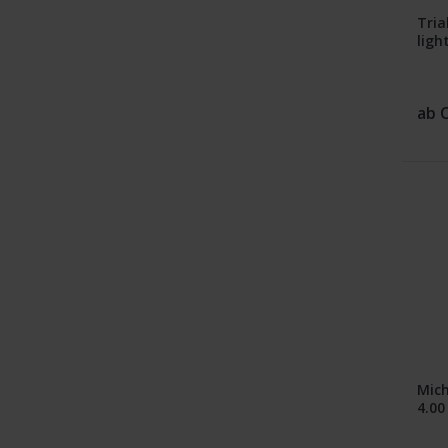
TEC-RACE
Tria
TRS
ligh
ab 
Mich
4.00