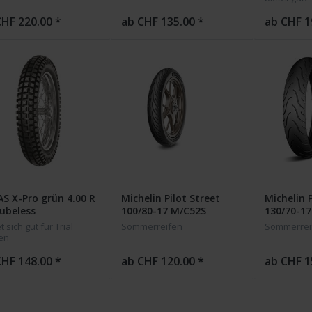
Untergründ
CHF 220.00 *
ab CHF 135.00 *
ab CHF 1
S X-Pro grün 4.00 R
Michelin Pilot Street
Michelin P
ubeless
100/80-17 M/C52S
130/70-1
Tubeless vorne
Tubeless 
t sich gut für Trial
Sommerreifen
Sommerrei
en
CHF 148.00 *
ab CHF 120.00 *
ab CHF 1