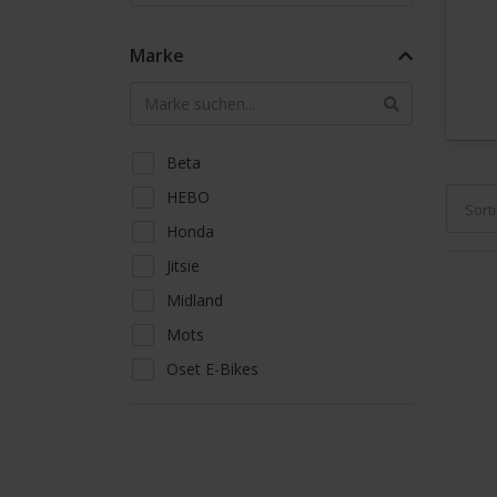
Marke
Beta
HEBO
Sort
Honda
Jitsie
Midland
Mots
Oset E-Bikes
S 3 Parts
Scorpa
Sherco