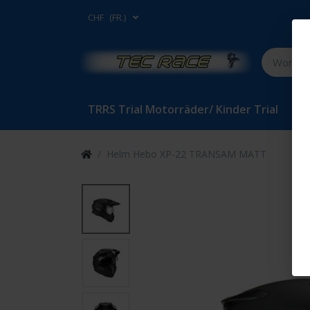
CHF
(FR.)
TRRS Trial Motorräder/ Kinder Trial
Bet
Helm Hebo XP-22 TRANSAM MATT