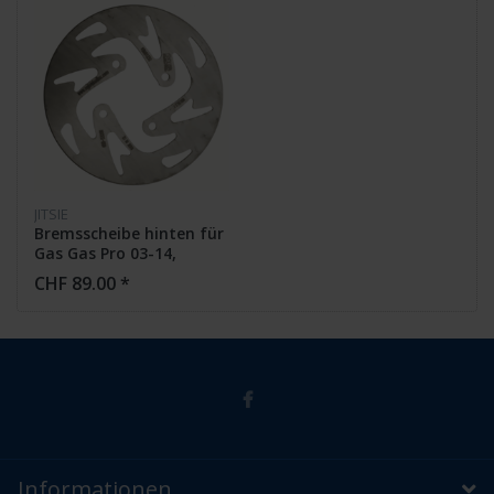
JITSIE
Bremsscheibe hinten für
Gas Gas Pro 03-14,
Jotagas 12-14, Sherco
CHF 89.00 *
02-14
Informationen