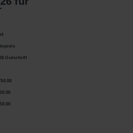
26 für
r
ot
topreis
6 Gutschrift
750.00
.00
.00