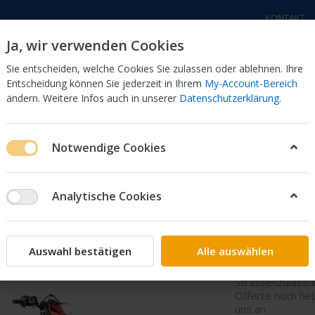
KONTAKT
Ja, wir verwenden Cookies
Sie entscheiden, welche Cookies Sie zulassen oder ablehnen. Ihre
Entscheidung können Sie jederzeit in Ihrem
My-Account-Bereich
ändern. Weitere Infos auch in unserer
Datenschutzerklärung
.
a Motorräder
Honda Motorräder
Elektro - Trial
Sc
Notwendige Cookies
se
Beta RR X-Pro Enduro 4T 350/390/430/480 2026
Analytische Cookies
Beta RR
350/390
Auswahl bestätigen
Alle auswählen
Die neuen Beta R
Strassenzulassun
Offerte noch heu
uns an.