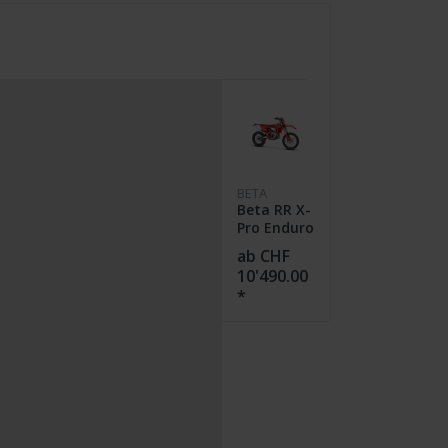
BETA
Beta RR X-
Pro Enduro
4T
ab CHF
350/390/430/480
10'490.00
2026
*