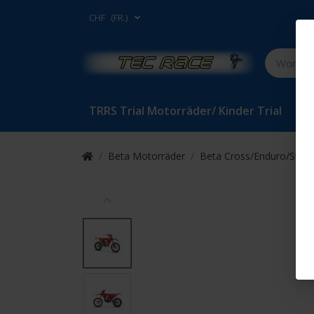
CHF
(FR.)
TRRS Trial Motorräder/ Kinder Trial
Bet
Beta Motorräder
Beta Cross/Enduro/Stras