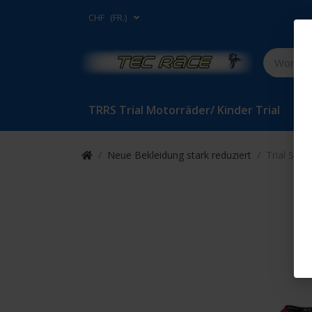
CHF
(FR.)
TRRS Trial Motorräder/ Kinder Trial
Bet
Neue Bekleidung stark reduziert
Trial Shir