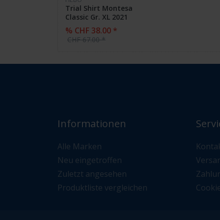
Trial Shirt Montesa
Classic Gr. XL 2021
% CHF 38.00 *
CHF 67.00 *
Informationen
Servi
Alle Marken
Konta
Neu eingetroffen
Versa
Zuletzt angesehen
Zahlu
Produktliste vergleichen
Cooki