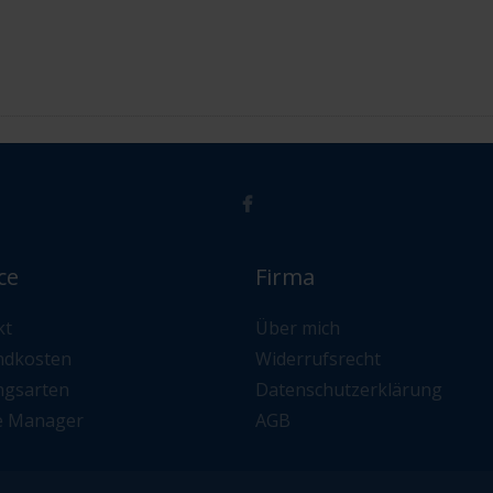
ce
Firma
kt
Über mich
ndkosten
Widerrufsrecht
ngsarten
Datenschutzerklärung
e Manager
AGB