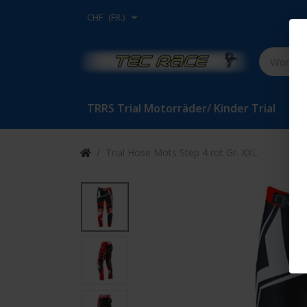
CHF
(FR.)
TRRS Trial Motorräder/ Kinder Trial
Bet
Trial Hose Mots Step 4 rot Gr. XXL