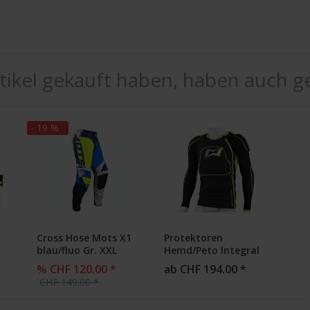
rtikel gekauft haben, haben auch g
- 19 %
Cross Hose Mots X1
Protektoren
blau/fluo Gr. XXL
Hemd/Peto Integral
MOTS SKIN PRO
% CHF 120.00 *
ab CHF 194.00 *
CHF 149.00 *