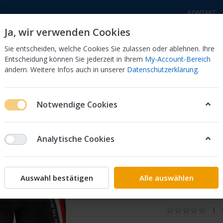
KONTAKT
Ja, wir verwenden Cookies
Sie entscheiden, welche Cookies Sie zulassen oder ablehnen. Ihre
Entscheidung können Sie jederzeit in Ihrem
My-Account-Bereich
ändern. Weitere Infos auch in unserer
Datenschutzerklärung
.
a Motorräder
Honda Motorräder
Elektro - Trial
Sc
Notwendige Cookies
Trial Ho
Analytische Cookies
XXL
Die Hosen sind 
Auswahl bestätigen
Alle auswählen
der Schoner läs
ist noch eine kl