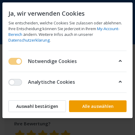
Ja, wir verwenden Cookies
Sie entscheiden, welche Cookies Sie zulassen oder ablehnen.
Ihre Entscheidung können Sie jederzeit in Ihrem
My-Account-
Bereich
ändern. Weitere Infos auch in unserer
Vergleichen
Wunschliste
Warenkorb
Menü
Anmelden
Datenschutzerklärung
.
Produktbewertungen
Kupplungshebel
Notwendige Cookies
für BKT Zyl.
für
silver lang
Analytische Cookies
Nur registrierte Benutzer können eine
Bewertung verfassen.
Auswahl bestätigen
Alle auswählen
Ihre Bewertung?