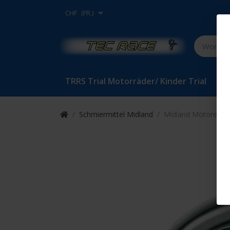
CHF
(FR.)
TRRS Trial Motorräder/ Kinder Trial
Bet
Schmiermittel Midland
Midland Motorenöl 