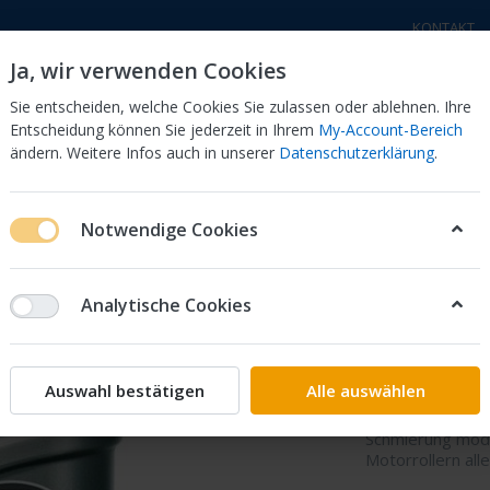
KONTAKT
Ja, wir verwenden Cookies
Sie entscheiden, welche Cookies Sie zulassen oder ablehnen. Ihre
Entscheidung können Sie jederzeit in Ihrem
My-Account-Bereich
ändern. Weitere Infos auch in unserer
Datenschutzerklärung
.
a Motorräder
Honda Motorräder
Elektro - Trial
Sc
Notwendige Cookies
10W50 Full Syntetic
Analytische Cookies
Midland
Syntetic
Auswahl bestätigen
Alle auswählen
Vollsynthetische
Schmierung mod
Motorrollern all