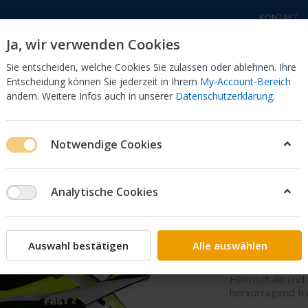
KONTAKT
Ja, wir verwenden Cookies
Sie entscheiden, welche Cookies Sie zulassen oder ablehnen. Ihre
Entscheidung können Sie jederzeit in Ihrem
My-Account-Bereich
ändern. Weitere Infos auch in unserer
Datenschutzerklärung
.
a Motorräder
Honda Motorräder
Elektro - Trial
Sc
Notwendige Cookies
Analytische Cookies
Helm Mo
Der Helm ist au
Auswahl bestätigen
Alle auswählen
einer schönen Fa
Reinigung demon
Helmschale und 
hervorragend tr