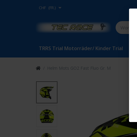
CHF
(FR.)
TRRS Trial Motorräder/ Kinder Trial
Bet
Helm Mots GO2 Fast Fluo Gr. M