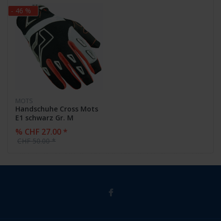
- 46 %
MOTS
Handschuhe Cross Mots
E1 schwarz Gr. M
% CHF 27.00 *
CHF 50.00 *